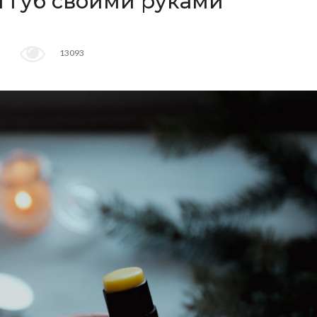
 губ своими руками
13093