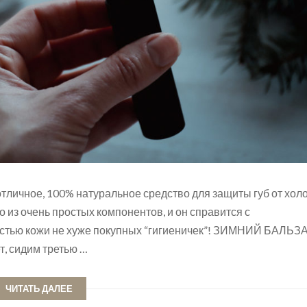
отличное, 100% натуральное средство для защиты губ от хол
о из очень простых компонентов, и он справится с
тостью кожи не хуже покупных “гигиеничек”! ЗИМНИЙ БАЛЬЗ
, сидим третью …
ЧИТАТЬ ДАЛЕЕ