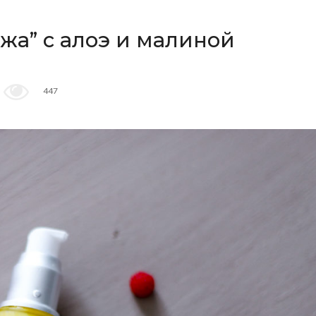
яжа” с алоэ и малиной
447