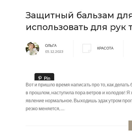
Защитный бальзам для
использовать для рук т
ОЛЬГА
КРАСОТА
05.12.2023
Pin
Вот и пришло время написать про то, как делать 
в прошлом, наступила пора ветров и холодов! Я 
явление нормальное. Выходишь эдак утром прогу
резко меняется, …