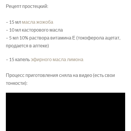
Рецепт простецкий:
⠀
– 15 мл
масла жожоба
– 10 мл касторового масла
– 5 мл 10% раствора витамина Е (токоферола ацетат,
продается в аптеке)
– 15 капель
эфирного масла лимона
⠀
Процесс приготовления сняла на видео (есть свои
тонкости):