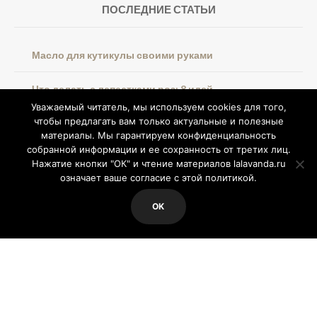
ПОСЛЕДНИЕ СТАТЬИ
Масло для кутикулы своими руками
Что делать с лепестками роз: 8 идей
Уважаемый читатель, мы используем cookies для того,
чтобы предлагать вам только актуальные и полезные
Увлажняющий крем для лица своими руками
материалы. Мы гарантируем конфиденциальность
собранной информации и ее сохранность от третих лиц.
Защитный бальзам для губ своими руками
Нажатие кнопки "ОК" и чтение материалов lalavanda.ru
означает ваше согласие с этой политикой.
Крем для бритья своими руками
OK
КОНТАКТЫ
ABOUT
ПОЛИТИКА КОНФИДЕНЦИАЛЬНОСТИ
Anti Age
БЫТОВАЯ ХИМИЯ
Уход за волосами: полный гид