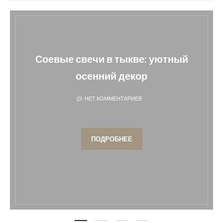
естками роз: 8
Соевые свечи в тыкв
й
осенний дек
ТАРИЕВ
НЕТ КОММЕНТАРИЕ
НЕЕ
ПОДРОБНЕЕ