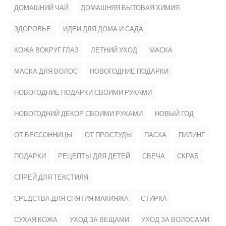
ДОМАШНИЙ ЧАЙ
ДОМАШНЯЯ БЫТОВАЯ ХИМИЯ
ЗДОРОВЬЕ
ИДЕИ ДЛЯ ДОМА И САДА
КОЖА ВОКРУГ ГЛАЗ
ЛЕТНИЙ УХОД
МАСКА
МАСКА ДЛЯ ВОЛОС
НОВОГОДНИЕ ПОДАРКИ
НОВОГОДНИЕ ПОДАРКИ СВОИМИ РУКАМИ
НОВОГОДНИЙ ДЕКОР СВОИМИ РУКАМИ
НОВЫЙ ГОД
ОТ БЕССОННИЦЫ
ОТ ПРОСТУДЫ
ПАСХА
ПИЛИНГ
ПОДАРКИ
РЕЦЕПТЫ ДЛЯ ДЕТЕЙ
СВЕЧА
СКРАБ
СПРЕЙ ДЛЯ ТЕКСТИЛЯ
СРЕДСТВА ДЛЯ СНЯТИЯ МАКИЯЖА
СТИРКА
СУХАЯ КОЖА
УХОД ЗА ВЕЩАМИ
УХОД ЗА ВОЛОСАМИ