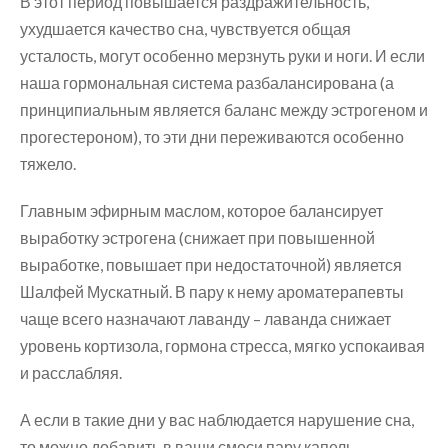
В этот период повышается раздражительность,
ухудшается качество сна, чувствуется общая
усталость, могут особенно мерзнуть руки и ноги. И если
наша гормональная система разбалансирована (а
принципиальным является баланс между эстрогеном и
прогестероном), то эти дни переживаются особенно
тяжело.
Главным эфирным маслом, которое балансирует
выработку эстрогена (снижает при повышенной
выработке, повышает при недостаточной) является
Шалфей Мускатный. В пару к нему ароматерапевты
чаще всего назначают лаванду – лаванда снижает
уровень кортизола, гормона стресса, мягко успокаивая
и расслабляя.
А если в такие дни у вас наблюдается нарушение сна,
то можно добавить в ваши смеси пару капель