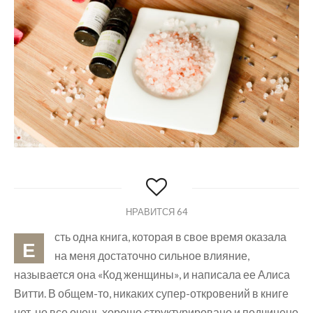
НРАВИТСЯ
64
сть одна книга, которая в свое время оказала
Е
на меня достаточно сильное влияние,
называется она «Код женщины», и написала ее Алиса
Витти. В общем-то, никаких супер-откровений в книге
нет, но все очень хорошо структурировано и подчинено